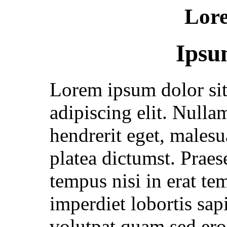
Lor
Ipsu
Lorem ipsum dolor sit
adipiscing elit. Null
hendrerit eget, malesua
platea dictumst. Praes
tempus nisi in erat t
imperdiet lobortis sa
volutpat quam sed ero